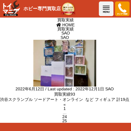
メニュー
ホビー専門買取店
買取実績
HOME
買取実績
SAO
SAO
2022年6月12日
/ Last updated :
2022年12月1日
SAO
買取実績93
渋谷スクランブル ソードアート・オンライン など フィギュア 計19点
投
«
Page
1
稿
…
の
Page
24
ペ
Page
25
ー
ジ