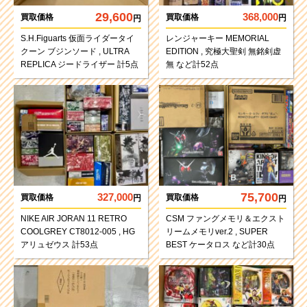
29,600
368,000
買取価格
買取価格
円
円
S.H.Figuarts 仮面ライダータイ
レンジャーキー MEMORIAL
クーン ブジンソード , ULTRA
EDITION , 究極大聖剣 無銘剣虚
REPLICA ジードライザー 計5点
無 など計52点
75,700
327,000
買取価格
買取価格
円
円
NIKE AIR JORAN 11 RETRO
CSM ファングメモリ＆エクスト
COOLGREY CT8012-005 , HG
リームメモリver.2 , SUPER
アリュゼウス 計53点
BEST ケータロス など計30点