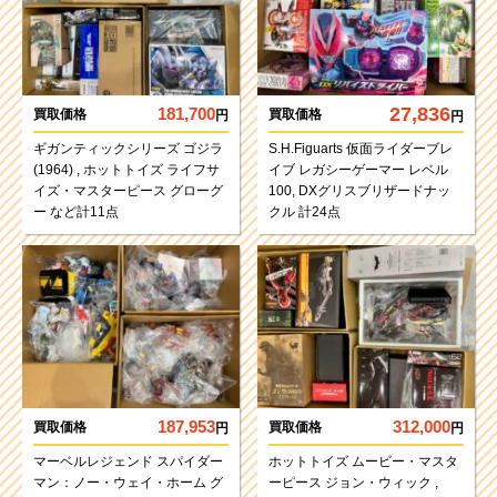
27,836
181,700
買取価格
買取価格
円
円
ギガンティックシリーズ ゴジラ
S.H.Figuarts 仮面ライダーブレ
(1964) , ホットトイズ ライフサ
イブ レガシーゲーマー レベル
イズ・マスターピース グローグ
100, DXグリスブリザードナッ
ー など計11点
クル 計24点
187,953
312,000
買取価格
買取価格
円
円
マーベルレジェンド スパイダー
ホットトイズ ムービー・マスタ
マン：ノー・ウェイ・ホーム グ
ーピース ジョン・ウィック ,