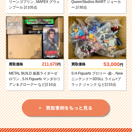
リーンゴブリン , MAFEX グウェ
QueenStudios INART ジョーカ
ンプール 計105点
ー 計30点
53,000
211,670
買取価格
買取価格
円
円
METAL BUILD 仮面ライダーゼ
S.H.Figuarts ブロリー -超- , New
ロワン , S.H.Figuarts マンダロリ
ニンテンドー3DSLL ライム×ブ
アン＆グローグー など計10点
ラック ジャンク など計33点