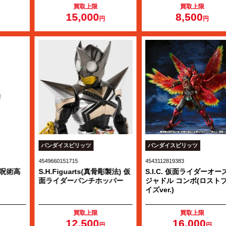
買取上限
買取上限
15,000
8,500
円
円
バンダイスピリッツ
バンダイスピリッツ
4549660151715
4543112819383
S.H.Figuarts(真骨彫製法) 仮
S.I.C. 仮面ライダーオーズ タ
面ライダーパンチホッパー
ジャドル コンボ(ロストブレ
イズver.)
買取上限
買取上限
12,500
16,000
円
円