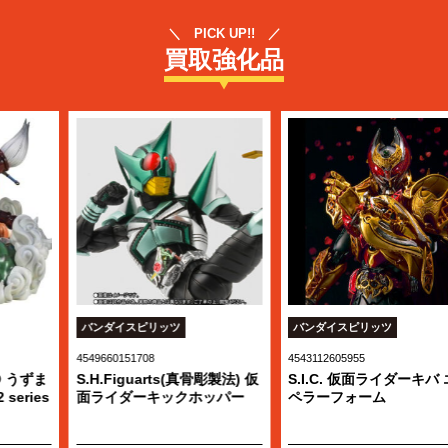
＼ PICK UP!! ／
買取強化品
バンダイスピリッツ
バンダイスピリッツ
4549660151708
4543112605955
S.H.Figuarts(真骨彫製法) 仮
S.I.C. 仮面ライダーキバ エン
面ライダーキックホッパー
ペラーフォーム