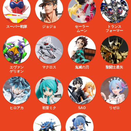
スーパー戦隊
ジョジョ
セーラー
トランス
ムーン
フォーマー
エヴァン
マクロス
鬼滅の刃
聖闘士星矢
ゲリオン
ヒロアカ
初音ミク
SAO
リゼロ