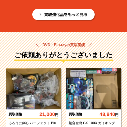
＼ DVD・Blu-rayの買取実績 ／
ご依頼ありがとうございました
21,000
48,840
買取価格
買取価格
円
円
るろうに剣心 パーフェクト Blu-
超合金魂 GX-100X ガイキング