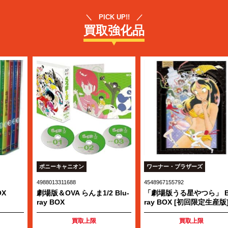
＼ PICK UP!! ／
買取強化品
ポニーキャニオン
ワーナー・ブラザーズ
4988013311688
4548967155792
劇場版＆OVA らんま1/2 Blu-
「劇場版うる星やつら」 Blu-
ray BOX
ray BOX [初回限定生産版]
買取上限
買取上限