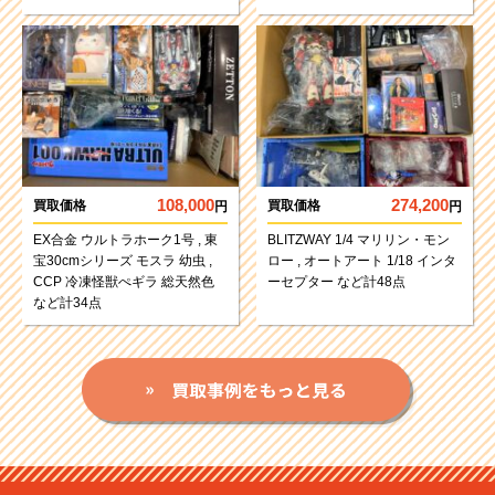
108,000
274,200
買取価格
買取価格
円
円
EX合金 ウルトラホーク1号 , 東
BLITZWAY 1/4 マリリン・モン
宝30cmシリーズ モスラ 幼虫 ,
ロー , オートアート 1/18 インタ
CCP 冷凍怪獣ぺギラ 総天然色
ーセプター など計48点
など計34点