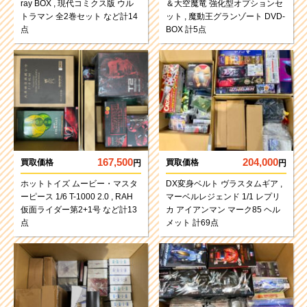
ray BOX , 現代コミクス版 ウル
＆大空魔竜 強化型オプションセ
トラマン 全2巻セット など計14
ット , 魔動王グランゾート DVD-
点
BOX 計5点
167,500
204,000
買取価格
買取価格
円
円
ホットトイズ ムービー・マスタ
DX変身ベルト ヴラスタムギア ,
ーピース 1/6 T-1000 2.0 , RAH
マーベルレジェンド 1/1 レプリ
仮面ライダー第2+1号 など計13
カ アイアンマン マーク85 ヘル
点
メット 計69点