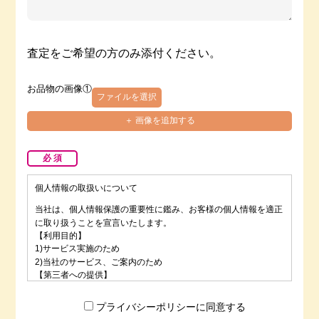
査定をご希望の方のみ添付ください。
お品物の画像①
ファイルを選択
＋ 画像を追加する
必 須
個人情報の取扱いについて
当社は、個人情報保護の重要性に鑑み、お客様の個人情報を適正
に取り扱うことを宣言いたします。
【利用目的】
1)サービス実施のため
2)当社のサービス、ご案内のため
【第三者への提供】
当社は法律で定められている場合を除いて、お客様の個人情報を
当該本人の同意を得ず第三者に提供することはありません。
プライバシーポリシーに同意する
【提出の任意性】