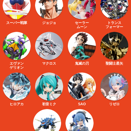
スーパー戦隊
ジョジョ
セーラー
トランス
ムーン
フォーマー
エヴァン
マクロス
鬼滅の刃
聖闘士星矢
ゲリオン
ヒロアカ
初音ミク
SAO
リゼロ