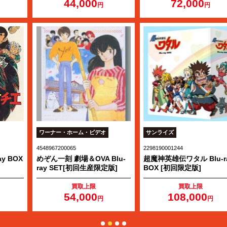
44,000
72,000
円
円
ワーナー・ホーム・ビデオ
サンライズ
4548967200065
2298190001244
X
めぞん一刻 劇場＆OVA Blu-
超魔神英雄伝ワタル Blu-ray
ray SET[初回生産限定版]
BOX [初回限定版]
買取上限
買取上限
54,000
108,000
円
円