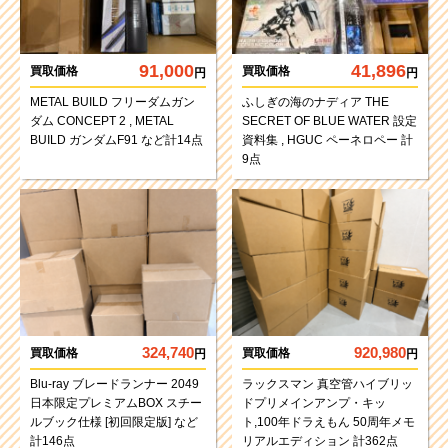
91,000
41,896
買取価格
買取価格
円
円
METAL BUILD フリーダムガン
ふしぎの海のナディア THE
ダム CONCEPT 2 , METAL
SECRET OF BLUE WATER 設定
BUILD ガンダムF91 など計14点
資料集 , HGUC ペーネロペー 計
9点
324,740
920,980
買取価格
買取価格
円
円
Blu-ray ブレードランナー 2049
ラックスマン 真空管ハイブリッ
日本限定プレミアムBOX スチー
ドプリメインアンプ・キッ
ルブック仕様 [初回限定版] など
ト,100年ドラえもん 50周年メモ
計146点
リアルエディション 計362点