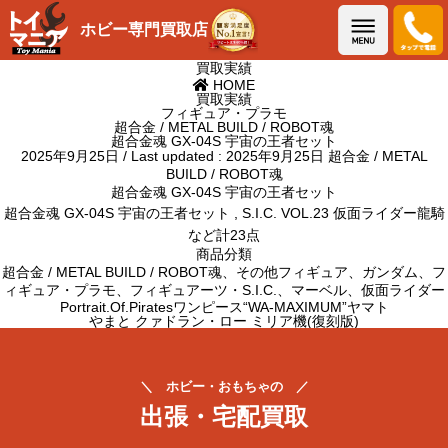
メニュー
ホビー専門買取店
買取実績
HOME
買取実績
フィギュア・プラモ
超合金 / METAL BUILD / ROBOT魂
超合金魂 GX-04S 宇宙の王者セット
2025年9月25日
/ Last updated :
2025年9月25日
超合金 / METAL
BUILD / ROBOT魂
超合金魂 GX-04S 宇宙の王者セット
超合金魂 GX-04S 宇宙の王者セット ,
S.I.C. VOL.23 仮面ライダー龍騎
など計23点
商品分類
超合金 / METAL BUILD / ROBOT魂
、
その他フィギュア
、
ガンダム
、
フ
ィギュア・プラモ
、
フィギュアーツ・S.I.C.
、
マーベル
、
仮面ライダー
Portrait.Of.Piratesワンピース“WA-MAXIMUM”ヤマト
やまと クァドラン・ロー ミリア機(復刻版)
＼ ホビー・おもちゃの ／
出張・宅配買取